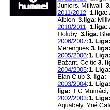
Juniors, Millwall
3
2011/2012
1.liga
:
Albion
3.liga
: Mil
2010/2011
1.liga
:
Holuby
3.liga
: Bl
2006/2007
:
1. Liga
Merengues
3. liga
2005/2006
:
1. Liga
Bažant, Celtic
3. l
2004/2005
:
1. Liga
Elán Club
3. liga:
J
2003/2004
:
1. Liga
liga:
FC Mumáci, S
2002/2003
:
1. Liga
Aquabely, Yné Caf