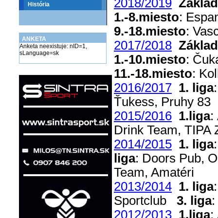
2018/2019
Základ
História
1.-8.miesto
: Espa
9.-18.miesto
: Vas
ANKETA
2017/2018
Základ
Anketa neexistuje: nID=1,
sLanguage=sk
1.-10.miesto
: Čuk
11.-18.miesto
: Ko
2016/2017
1. liga
Ťukess, Pruhy 83
2015/2016
1.liga
:
Drink Team, TIPA 
2014/2015
1. liga
liga
: Doors Pub, O
Team, Amatéri
2013/2014
1. liga
Sportclub
3. liga
:
2012/2013
1.liga
: