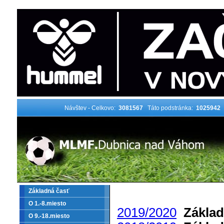
Návštev - Celkovo:
3081567
Táto podstránka:
1025942
Základná časť
O 1.-8.miesto
2019/2020
Základ
O 9.-18.miesto