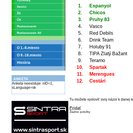
Výsledky
1.
Espanyol
Strelci
2.
Chicos
ŽK
3.
Pruhy 83
ČK
4.
Vasco
Rozlosovanie
5.
Red Debils
Rozlosovanie All
6.
Drink Team
7.
Holuby 91
O 1.-8.miesto
8.
TIPA Zlatý Bažant
O 9.-18.miesto
9.
Teramo
História
10.
Spartak
11.
Merengues
ANKETA
12.
Cestári
Anketa neexistuje: nID=1,
sLanguage=sk
Tu možete vysloviť svoj názor k danej
Pridať
Žiadne položky