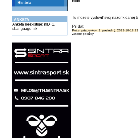
nikto
História
Tu možete vysloviť svoj názor k danej
ANKETA
Anketa neexistuje: nID=1,
Pridať
sLanguage=sk
Počet príspevkov: 1, posledný: 2023-10-1
Žiadne položky