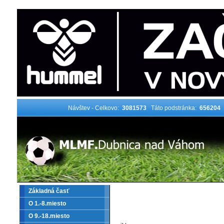
Návštev - Celkovo:
3081573
Táto podstránka:
656204
Základná časť
O 1.-8.miesto
O 9.-18.miesto