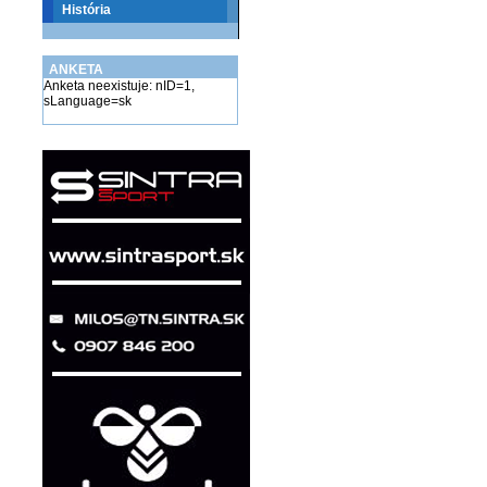
História
ANKETA
Anketa neexistuje: nID=1,
sLanguage=sk