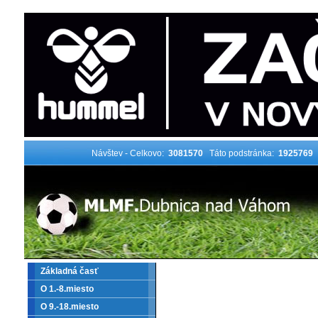
Návštev - Celkovo:
3081570
Táto podstránka:
1925769
Základná časť
O 1.-8.miesto
O 9.-18.miesto