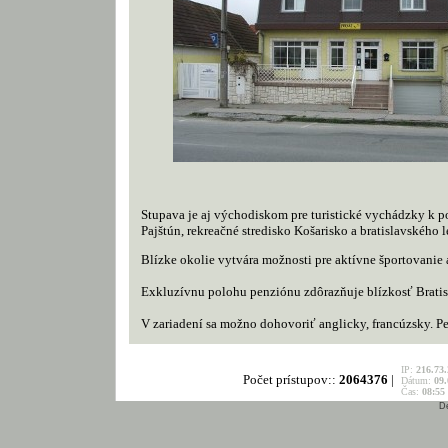
Stupava je aj východiskom pre turistické vychádzky k 
Pajštún, rekreačné stredisko Košarisko a bratislavského 
Blízke okolie vytvára možnosti pre aktívne športovanie a
Exkluzívnu polohu penziónu zdôrazňuje blízkosť Bratisl
V zariadení sa možno dohovoriť anglicky, francúzsky. 
IP:
216.73.
Počet prístupov::
2064376
|
Dátum:
09.
Čas:
08:55
D