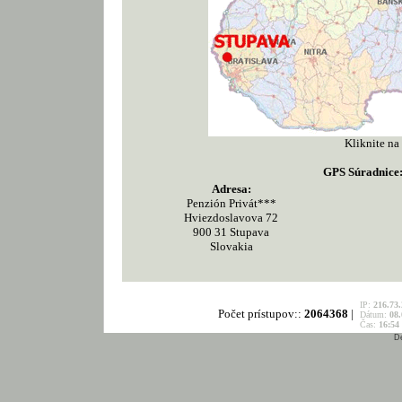
Kliknite na
GPS Súradnice
Adresa:
Penzión Privát***
Hviezdoslavova 72
900 31 Stupava
K
Slovakia
IP:
216.73.
Počet prístupov::
2064368
|
Dátum:
08.
Čas:
16:54
D