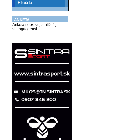
História
ANKETA
Anketa neexistuje: nID=1,
sLanguage=sk