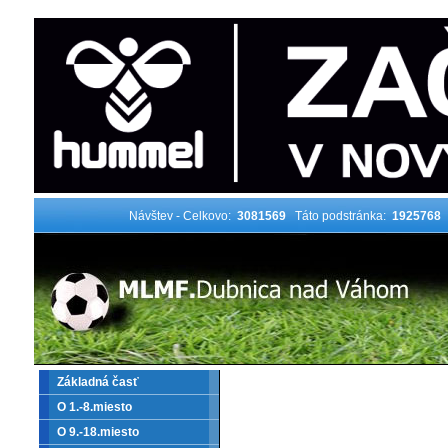
Návštev - Celkovo:
3081569
Táto podstránka:
1925768
Základná časť
O 1.-8.miesto
O 9.-18.miesto