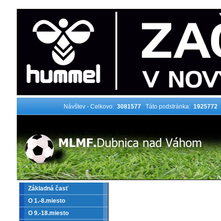
Návštev - Celkovo:
3081577
Táto podstránka:
1925772
Základná časť
O 1.-8.miesto
O 9.-18.miesto