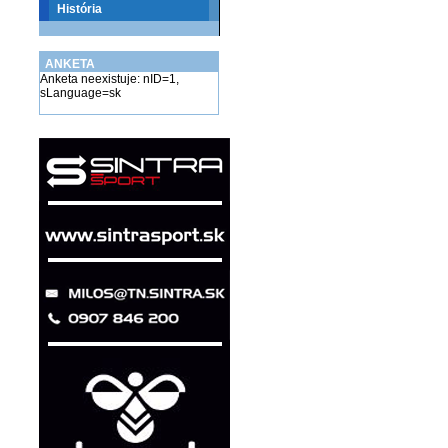
História
ANKETA
Anketa neexistuje: nID=1,
sLanguage=sk