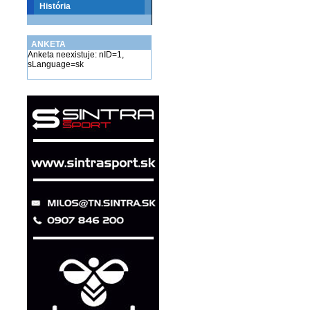
História
ANKETA
Anketa neexistuje: nID=1,
sLanguage=sk