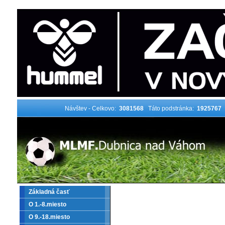
Návštev - Celkovo:
3081568
Táto podstránka:
1925767
Základná časť
O 1.-8.miesto
O 9.-18.miesto