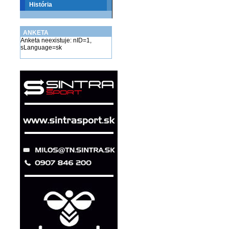
História
ANKETA
Anketa neexistuje: nID=1,
sLanguage=sk