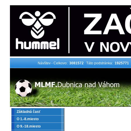
Návštev - Celkovo:
3081572
Táto podstránka:
1925771
Základná časť
O 1.-8.miesto
O 9.-18.miesto