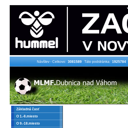
Návštev - Celkovo:
3081589
Táto podstránka:
1925784
Základná časť
O 1.-8.miesto
O 9.-18.miesto