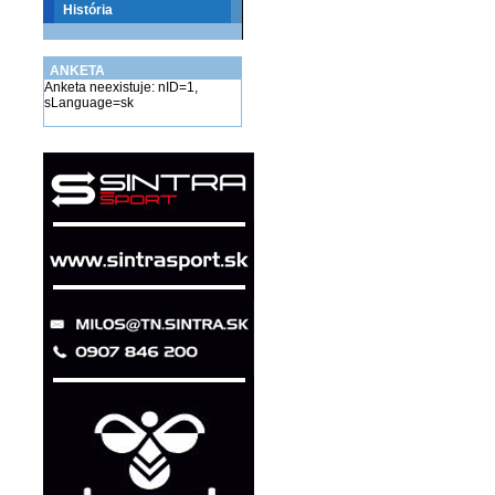
História
ANKETA
Anketa neexistuje: nID=1,
sLanguage=sk