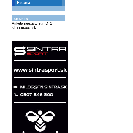
História
ANKETA
Anketa neexistuje: nID=1,
sLanguage=sk