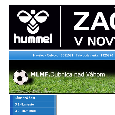
Návštev - Celkovo:
3081571
Táto podstránka:
1925770
Základná časť
O 1.-8.miesto
O 9.-18.miesto