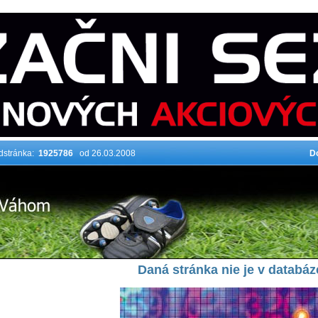
dstránka:
1925786
od 26.03.2008
D
Daná stránka nie je v databáz