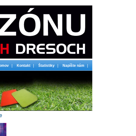
omov
|
Kontakt
|
Štatistiky
|
Napíšte nám
|
e