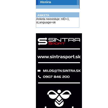
História
ANKETA
Anketa neexistuje: nID=1,
sLanguage=sk