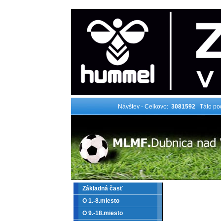
Návštev - Celkovo:
3081592
Táto po
Základná časť
O 1.-8.miesto
O 9.-18.miesto