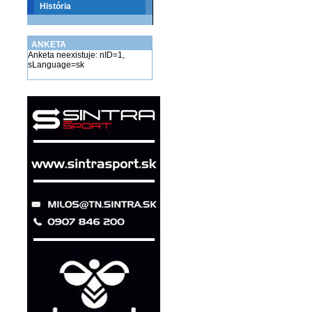
História
ANKETA
Anketa neexistuje: nID=1,
sLanguage=sk