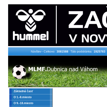
Návštev - Celkovo:
3081588
Táto podstránka:
1925783
Základná časť
O 1.-8.miesto
O 9.-18.miesto