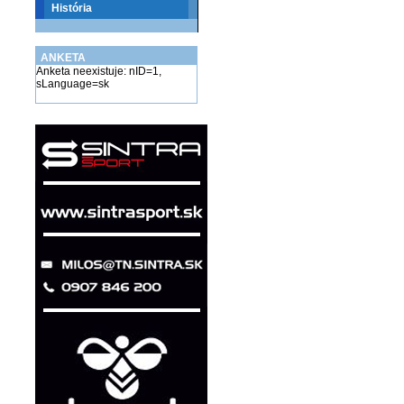
História
ANKETA
Anketa neexistuje: nID=1,
sLanguage=sk