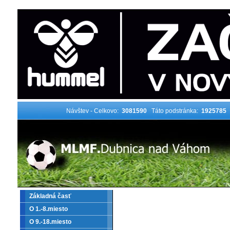
Návštev - Celkovo:
3081590
Táto podstránka:
1925785
Základná časť
O 1.-8.miesto
O 9.-18.miesto