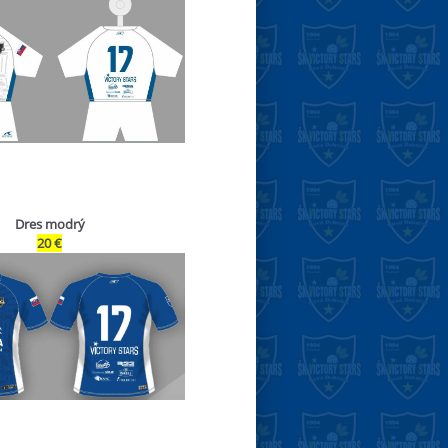
Dres modrý
20 €