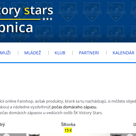
MUŽI
MLÁDEŽ
KLUB
PARTNERI
KALENDÁR
i online Fanshop, avšak produkty, ktoré sa tu nachádzajú, si môžete obje
ukou) a následne vyzdvihnúť
počas domáceho zápasu.
počas domácich zápasov u vedúcich osôb ŠK Victory Stars.
drý
Šiltovka
D
15 €