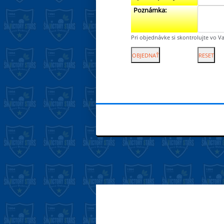
Poznámka:
Pri objednávke si skontrolujte vo Va