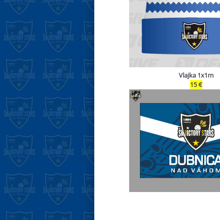
Vlajka 1x1m
15 €