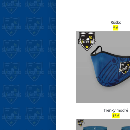
Rúško
5 €
Trenky modré
15 €