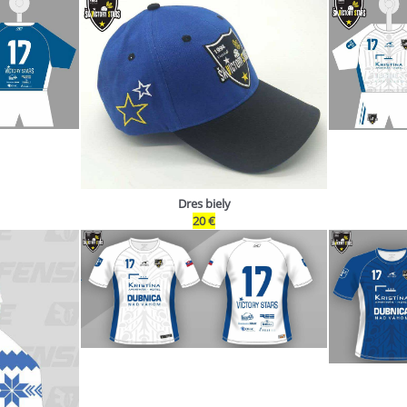
Dres biely
20 €