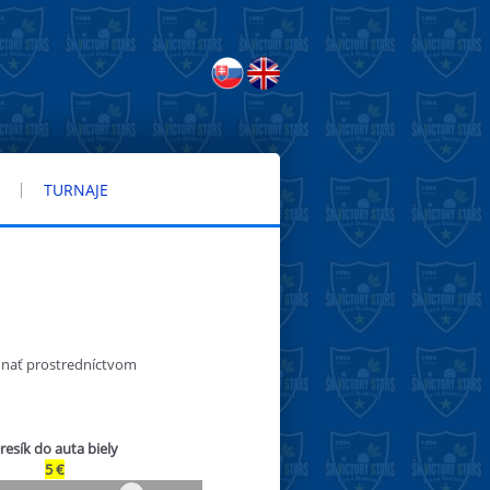
TURNAJE
dnať prostredníctvom
resík do auta biely
5 €