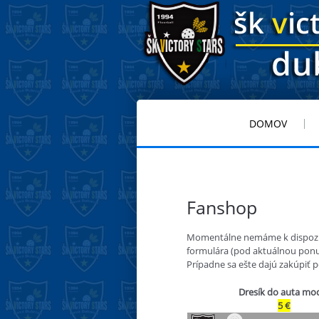
DOMOV
Fanshop
Momentálne nemáme k dispozíci
formulára (pod aktuálnou pon
Prípadne sa ešte dajú zakúpiť 
Dresík do auta mo
5 €