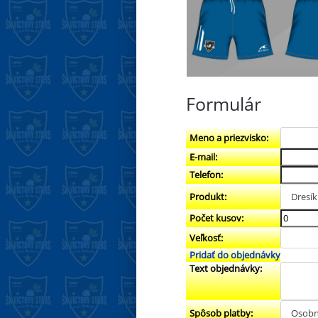
Formulár
Meno a priezvisko:
E-mail:
Telefon:
Produkt:
Počet kusov:
Veľkosť:
Pridať do objednávky
Text objednávky:
Spôsob platby: